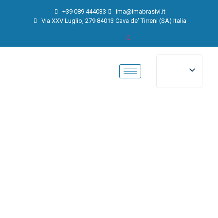
+39 089 444033
ima@imabrasivi.it
Via XXV Luglio, 279 84013 Cava de' Tirreni (SA) Italia