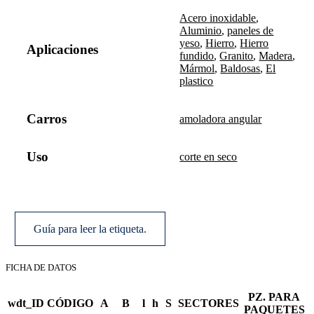
Acero inoxidable
,
Aluminio
,
paneles de
yeso
,
Hierro
,
Hierro
Aplicaciones
fundido
,
Granito
,
Madera
,
Mármol
,
Baldosas
,
El
plastico
Carros
amoladora angular
Uso
corte en seco
Guía para leer la etiqueta.
FICHA DE DATOS
PZ. PARA
wdt_ID
CÓDIGO
A
B
l
h
S
SECTORES
PAQUETES