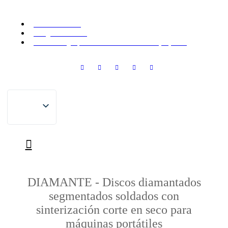
saltar
al
+39 089 444033
contenido
ima@imabrasivi.it
Via XXV Luglio, 279 84013 Cava de' Tirreni (SA) Italia
DIAMANTE - Discos diamantados
segmentados soldados con
sinterización corte en seco para
máquinas portátiles