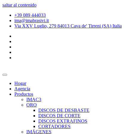
saltar al contenido
+39 089 444033
ima@imabrasivi.it
Via XXV Luglio, 279 84013 Cava de' Tirreni (SA) Italia
Hogar
Agencia
Productos
IMAC3
ORO
DISCOS DE DESBASTE
DISCOS DE CORTE
DISCOS EXTRAFINOS
CORTADORES
IMÁGENES