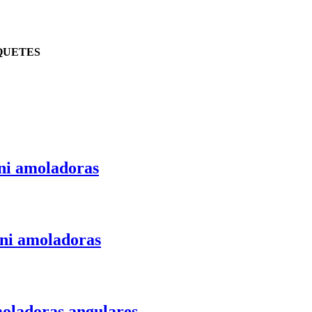
AQUETES
ni amoladoras
ni amoladoras
oladoras angulares