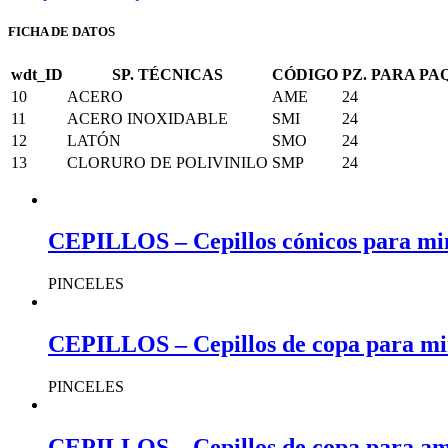
FICHA DE DATOS
wdt_ID
SP. TÉCNICAS
CÓDIGO
PZ. PARA P
10
ACERO
AME
24
11
ACERO INOXIDABLE
SMI
24
12
LATÓN
SMO
24
13
CLORURO DE POLIVINILO
SMP
24
CEPILLOS – Cepillos cónicos para mi
PINCELES
CEPILLOS – Cepillos de copa para mi
PINCELES
CEPILLOS – Cepillos de copa para am