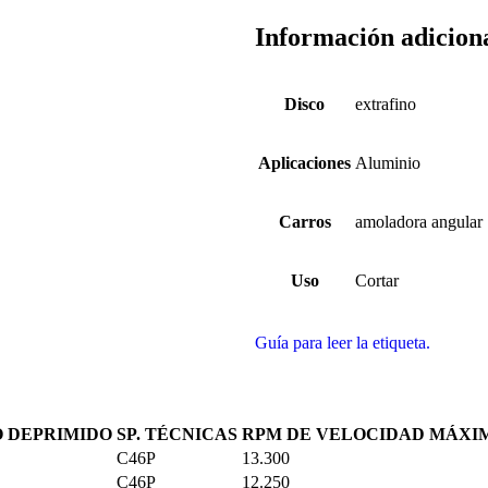
Información adicion
Disco
extrafino
Aplicaciones
Aluminio
Carros
amoladora angular
Uso
Cortar
Guía para leer la etiqueta.
 DEPRIMIDO
SP. TÉCNICAS
RPM DE VELOCIDAD MÁXI
C46P
13.300
C46P
12.250