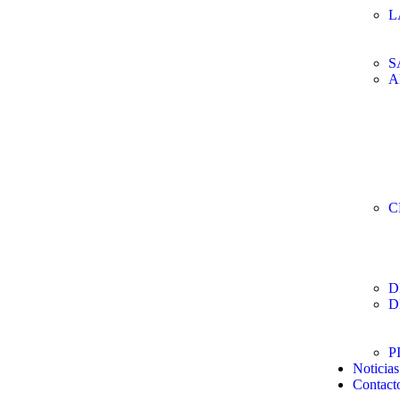
L
S
A
C
D
D
P
Noticias
Contact