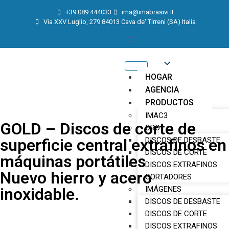
+39 089 444033
ima@imabrasivi.it
Via XXV Luglio, 279 84013 Cava de' Tirreni (SA) Italia
HOGAR
AGENCIA
PRODUCTOS
IMAC3
GOLD – Discos de corte de
ORO
superficie central extrafinos en
DISCOS DE DESBASTE
DISCOS DE CORTE
máquinas portátiles
DISCOS EXTRAFINOS
Nuevo hierro y acero
CORTADORES
inoxidable.
IMÁGENES
DISCOS DE DESBASTE
DISCOS DE CORTE
DISCOS EXTRAFINOS