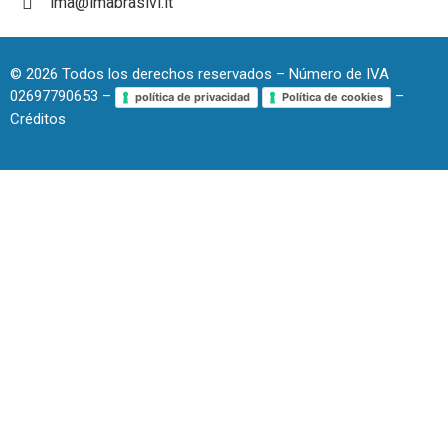
ima@imabrasivi.it
©
2026
Todos los derechos reservados – Número de IVA
02697790653 –
–
política de privacidad
Política de cookies
Créditos