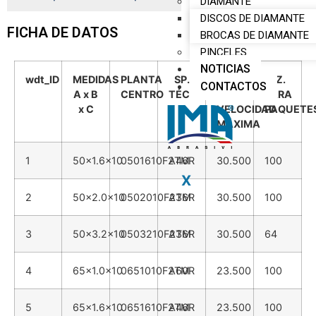
DIAMANTE
DISCOS DE DIAMANTE
FICHA DE DATOS
BROCAS DE DIAMANTE
PINCELES
NOTICIAS
wdt_ID
MEDIDAS
PLANTA
SP.
RPM
PZ.
CONTACTOS
A x B
CENTRO
TÉCNICAS
DE
PARA
x C
VELOCIDAD
PAQUETE
MÁXIMA
1
50x1.6x10
0501610F2TM
A46R
30.500
100
X
2
50x2.0x10
0502010F2TM
A36R
30.500
100
3
50x3.2x10
0503210F2TM
A36R
30.500
64
4
65x1.0x10
0651010F2TM
A60R
23.500
100
5
65x1.6x10
0651610F2TM
A46R
23.500
100