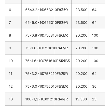
6
65x3.2x10
0653210F2TM
A36R
23.500
64
7
65x5.0x10
0655010F2TM
A30R
23.500
64
8
75x0.8x10
0750810F2TM
A60R
20.200
100
9
75x1.0x10
0751010F2TM
A60R
20.200
100
10
75x1.6x10
0751610F2TM
A46S5
20.200
100
11
75x3.2x10
0753210F2TM
A36R
20.200
64
12
75x6.0x10
0756010F2TM
A30R
20.200
36
13
100x1,2x10
1001210F2TM
A46R
15.300
25