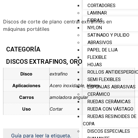
CORTADORES
LAMINAR
FIBRAS
Discos de corte de plano central extrafinos en
NYLON
máquinas portátiles
SATINADO Y PULIDO
ABRASIVOS
CATEGORÍA
PAPEL DE LIJA
FLEXIBLE
DISCOS EXTRAFINOS
,
ORO
HOJAS
ROLLOS ANTIDESPERDIC
Disco
extrafino
SEMI FLEXIBLES
Aplicaciones
Acero inoxidable
,
Hierro
ESPONJAS ABRASIVAS
CERÁMICO
Carros
amoladora angular
RUEDAS CERÁMICAS
RUEDA CON VÁSTAGO
Uso
Cortar
RUEDAS RESINOIDES DE
COPA
DISCOS ESPECIALES
Guía para leer la etiqueta.