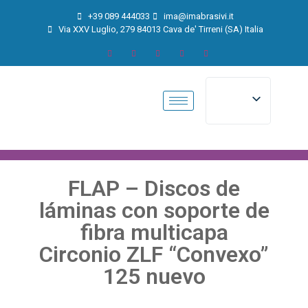
+39 089 444033
ima@imabrasivi.it
Via XXV Luglio, 279 84013 Cava de' Tirreni (SA) Italia
FLAP – Discos de
láminas con soporte de
fibra multicapa
Circonio ZLF “Convexo”
125 nuevo