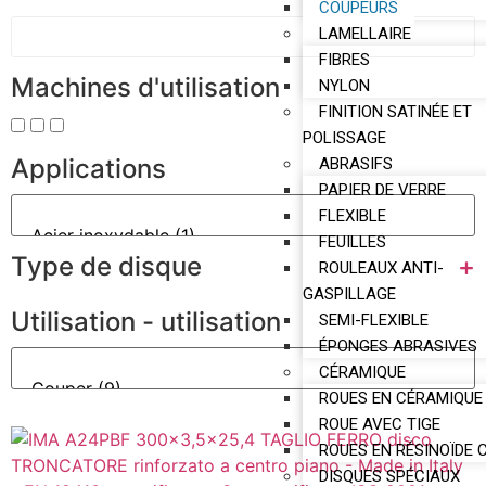
COUPEURS
LAMELLAIRE
FIBRES
Machines d'utilisation
NYLON
FINITION SATINÉE ET
POLISSAGE
Applications
ABRASIFS
PAPIER DE VERRE
FLEXIBLE
FEUILLES
Type de disque
+
ROULEAUX ANTI-
GASPILLAGE
Utilisation - utilisation
SEMI-FLEXIBLE
ÉPONGES ABRASIVES
CÉRAMIQUE
ROUES EN CÉRAMIQUE
ROUE AVEC TIGE
ROUES EN RÉSINOÏDE 
DISQUES SPÉCIAUX