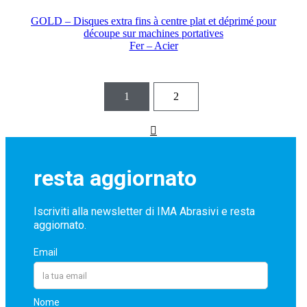
GOLD – Disques extra fins à centre plat et déprimé pour
découpe sur machines portatives
Fer – Acier
1
2