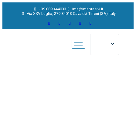
+39 089 444033
ima@imabrasivi.it
Via XXV Luglio, 279 84013 Cava de’ Tirreni (SA) Italy