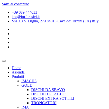
Salta al contenuto
+39 089 444033
ima@imabrasivi.it
Via XXV Luglio, 279 84013 Cava de’ Tirreni (SA) Italy
Home
Azienda
Prodotti
IMACH3
GOLD
DISCHI DA SBAVO
DISCHI DA TAGLIO
DISCHI EXTRA SOTTILI
TRONCATORI
IMA