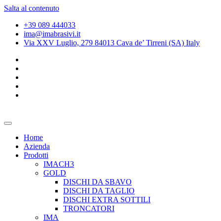
Salta al contenuto
+39 089 444033
ima@imabrasivi.it
Via XXV Luglio, 279 84013 Cava de’ Tirreni (SA) Italy
Home
Azienda
Prodotti
IMACH3
GOLD
DISCHI DA SBAVO
DISCHI DA TAGLIO
DISCHI EXTRA SOTTILI
TRONCATORI
IMA