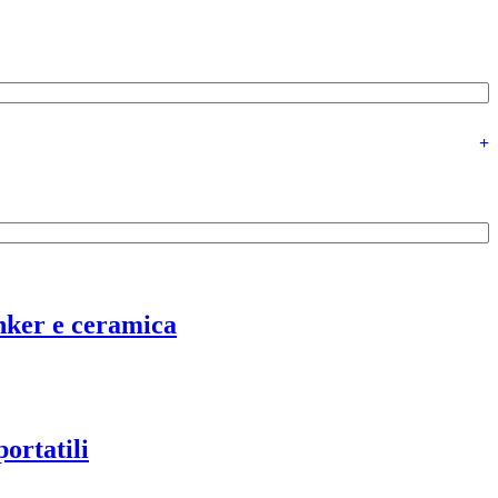
+
nker e ceramica
ortatili