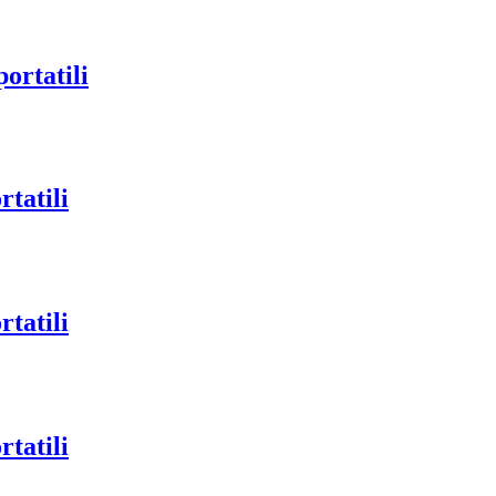
ortatili
tatili
tatili
tatili