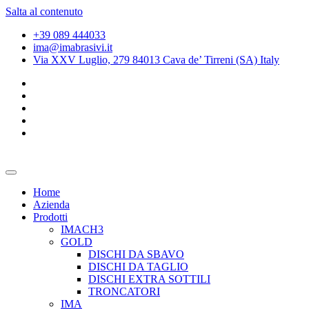
Salta al contenuto
+39 089 444033
ima@imabrasivi.it
Via XXV Luglio, 279 84013 Cava de’ Tirreni (SA) Italy
Home
Azienda
Prodotti
IMACH3
GOLD
DISCHI DA SBAVO
DISCHI DA TAGLIO
DISCHI EXTRA SOTTILI
TRONCATORI
IMA