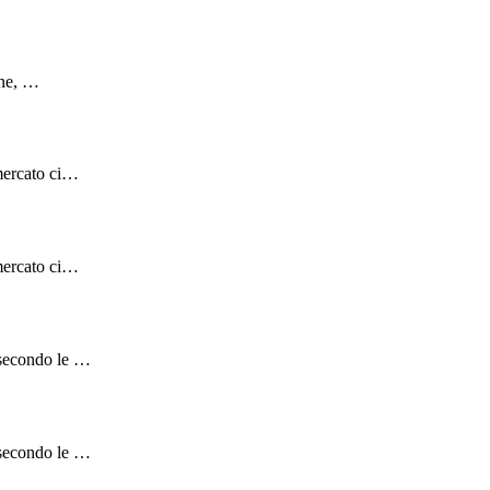
ione, …
 mercato ci…
 mercato ci…
 secondo le …
 secondo le …