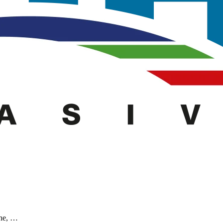
ione, …