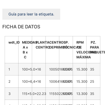
Guía para leer la etiqueta.
FICHA DE DATOS
wdt_ID
MEDIDAS
PLANTA
CENTRO
SP.
RPM
PZ.
A x
CENTRO
DEPRIMIDO
TÉCNICAS
DE
PARA
B x
VELOCIDAD
PAQUET
C
MÁXIMA
1
100x5.0x16
1005016M3DS
C24P
15.300
35
2
100x6,4x16
1006416M3DS
C24P
15.300
25
3
115x5.0x22.23
1155022M3DS
C24P
13.300
35