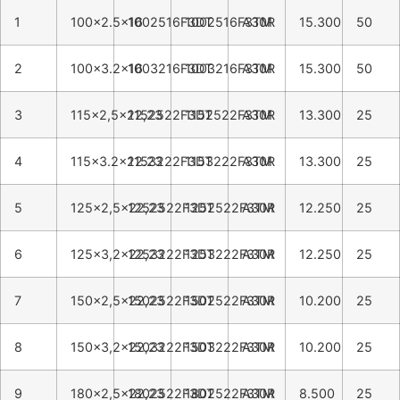
1
100x2.5x16
1002516F3DT
1002516F3TM
A30R
15.300
50
2
100x3.2x16
1003216F3DT
1003216F3TM
A30R
15.300
50
3
115x2,5x22,23
1152522F3DT
1152522F3TM
A30R
13.300
25
4
115x3.2x22.23
1153222F3DT
1153222F3TM
A30R
13.300
25
5
125x2,5x22,23
1252522F3DT
1252522F3TM
A30R
12.250
25
6
125x3,2x22,23
1253222F3DT
1253222F3TM
A30R
12.250
25
7
150x2,5x22,23
1502522F3DT
1502522F3TM
A30R
10.200
25
8
150x3,2x22,23
1503222F3DT
1503222F3TM
A30R
10.200
25
9
180x2,5x22,23
1802522F3DT
1802522F3TM
A30R
8.500
25