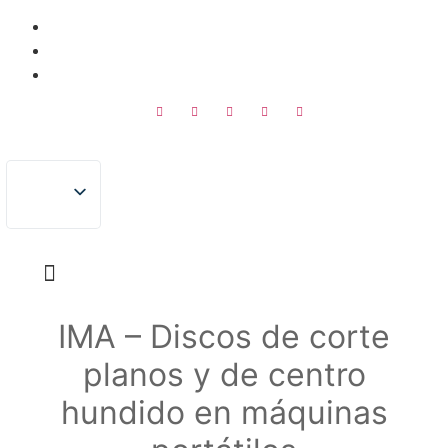
saltar
+39 089 444033
al
ima@imabrasivi.it
contenido
Via XXV Luglio, 279 84013 Cava de' Tirreni (SA) Italia
IMA – Discos de corte
planos y de centro
hundido en máquinas