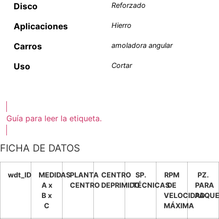
Disco
Reforzado
Aplicaciones
Hierro
Carros
amoladora angular
Uso
Cortar
Guía para leer la etiqueta.
FICHA DE DATOS
wdt_ID
MEDIDAS
PLANTA
CENTRO
SP.
RPM
PZ.
A x
CENTRO
DEPRIMIDO
TÉCNICAS
DE
PARA
B x
VELOCIDAD
PAQUE
C
MÁXIMA