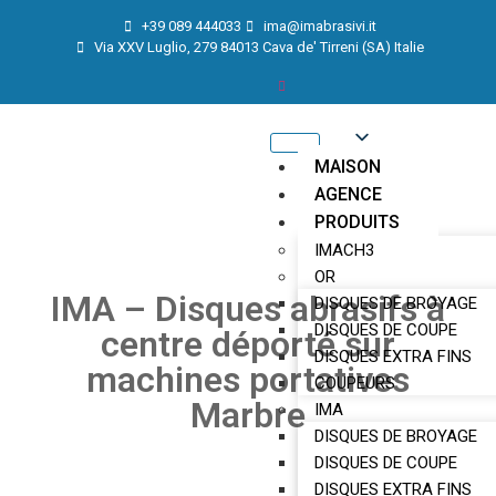
+39 089 444033
ima@imabrasivi.it
Via XXV Luglio, 279 84013 Cava de' Tirreni (SA) Italie
MAISON
AGENCE
PRODUITS
IMACH3
OR
IMA – Disques abrasifs à
DISQUES DE BROYAGE
DISQUES DE COUPE
centre déporté sur
DISQUES EXTRA FINS
machines portatives
COUPEURS
Marbre
IMA
DISQUES DE BROYAGE
DISQUES DE COUPE
DISQUES EXTRA FINS