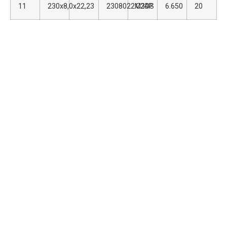
11
230x8,0x22,23
2308022M3DS
C24P
6.650
20