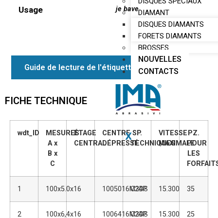
DISQUES SPÉCIAUX
Usage
je bave
DIAMANT
DISQUES DIAMANTS
FORETS DIAMANTS
BROSSES
NOUVELLES
Guide de lecture de l'étiquette
CONTACTS
FICHE TECHNIQUE
wdt_ID
MESURES
ÉTAGE
CENTRE
SP.
VITESSE
PZ.
X
A x
CENTRAL
DÉPRESSÉ
TECHNIQUES
MAXIMALE
POUR
B x
LES
C
FORFAIT
1
100x5.0x16
1005016M3DS
C24P
15.300
35
2
100x6,4x16
1006416M3DS
C24P
15.300
25