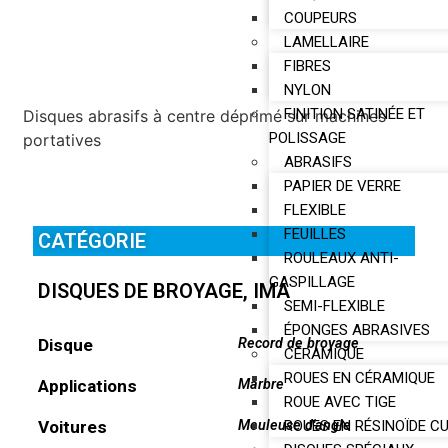
COUPEURS
LAMELLAIRE
FIBRES
NYLON
FINITION SATINÉE ET
Disques abrasifs à centre déprimé sur machines
POLISSAGE
portatives
ABRASIFS
PAPIER DE VERRE
FLEXIBLE
FEUILLES
CATÉGORIE
ROULEAUX ANTI-
GASPILLAGE
DISQUES DE BROYAGE
,
IMA
SEMI-FLEXIBLE
ÉPONGES ABRASIVES
Disque
Record de broyage
CÉRAMIQUE
ROUES EN CÉRAMIQUE
Applications
Marbre
ROUE AVEC TIGE
ROUES EN RÉSINOÏDE C
Voitures
Meuleuse d'angle