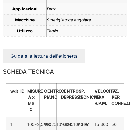
Applicazioni
Ferro
Macchine
Smerigliatrice angolare
Utilizzo
Taglio
Guida alla lettura dell'etichetta
SCHEDA TECNICA
wdt_ID
MISURE
CENTRO
CENTRO
SP.
VELOCITÀ
PZ.
A x
PIANO
DEPRESSO
TECNICHE
MAX
PER
B x
R.P.M.
CONFEZI
C
1
100x2,5x16
1002516F3DT
1002516F3TM
A30R
15.300
50