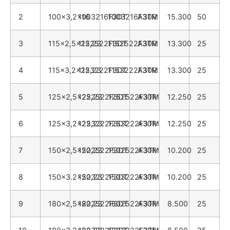
2
100x3,2x16
1003216F3DT
1003216F3TM
A30R
15.300
50
3
115x2,5x22,23
1152522F3DT
1152522F3TM
A30R
13.300
25
4
115x3,2x22,23
1153222F3DT
1153222F3TM
A30R
13.300
25
5
125x2,5x22,23
1252522F3DT
1252522F3TM
A30R
12.250
25
6
125x3,2x22,23
1253222F3DT
1253222F3TM
A30R
12.250
25
7
150x2,5x22,23
1502522F3DT
1502522F3TM
A30R
10.200
25
8
150x3.2x22,23
1503222F3DT
1503222F3TM
A30R
10.200
25
9
180x2,5x22,23
1802522F3DT
1802522F3TM
A30R
8.500
25