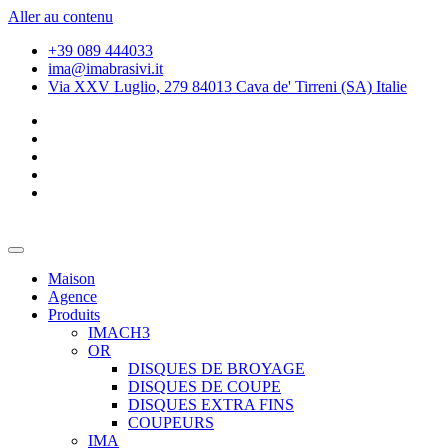
Aller au contenu
+39 089 444033
ima@imabrasivi.it
Via XXV Luglio, 279 84013 Cava de' Tirreni (SA) Italie
Maison
Agence
Produits
IMACH3
OR
DISQUES DE BROYAGE
DISQUES DE COUPE
DISQUES EXTRA FINS
COUPEURS
IMA