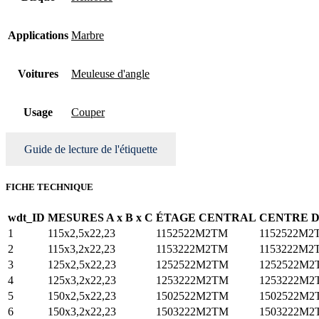
Applications
Marbre
Voitures
Meuleuse d'angle
Usage
Couper
Guide de lecture de l'étiquette
FICHE TECHNIQUE
wdt_ID
MESURES A x B x C
ÉTAGE CENTRAL
CENTRE 
1
115x2,5x22,23
1152522M2TM
1152522M2
2
115x3,2x22,23
1153222M2TM
1153222M2
3
125x2,5x22,23
1252522M2TM
1252522M2
4
125x3,2x22,23
1253222M2TM
1253222M2
5
150x2,5x22,23
1502522M2TM
1502522M2
6
150x3,2x22,23
1503222M2TM
1503222M2