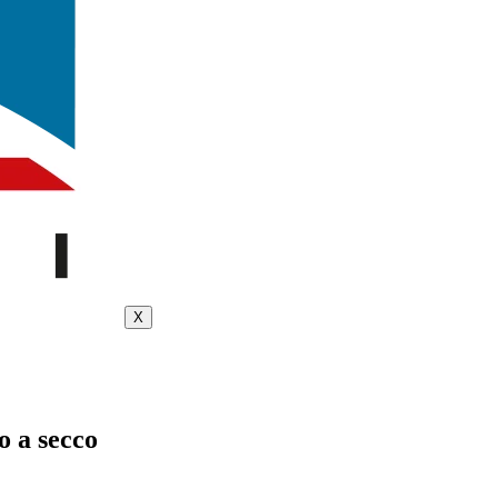
X
o a secco