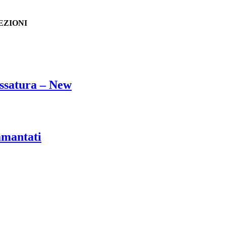
EZIONI
ssatura – New
amantati