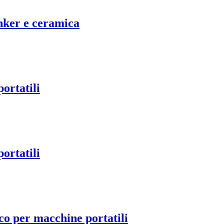
nker e ceramica
ortatili
ortatili
co per macchine portatili