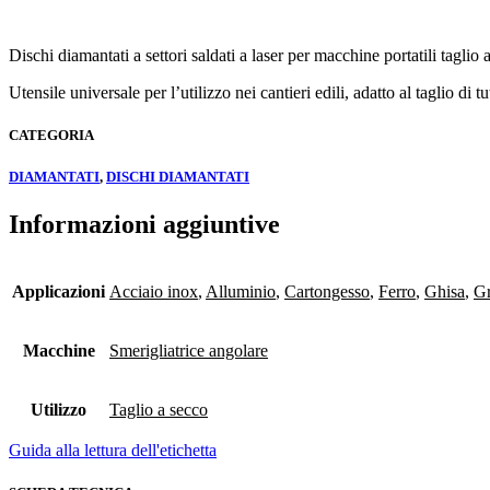
Dischi diamantati a settori saldati a laser per macchine portatili taglio 
Utensile universale per l’utilizzo nei cantieri edili, adatto al taglio di t
CATEGORIA
DIAMANTATI
,
DISCHI DIAMANTATI
Informazioni aggiuntive
Applicazioni
Acciaio inox
,
Alluminio
,
Cartongesso
,
Ferro
,
Ghisa
,
Gr
Macchine
Smerigliatrice angolare
Utilizzo
Taglio a secco
Guida alla lettura dell'etichetta