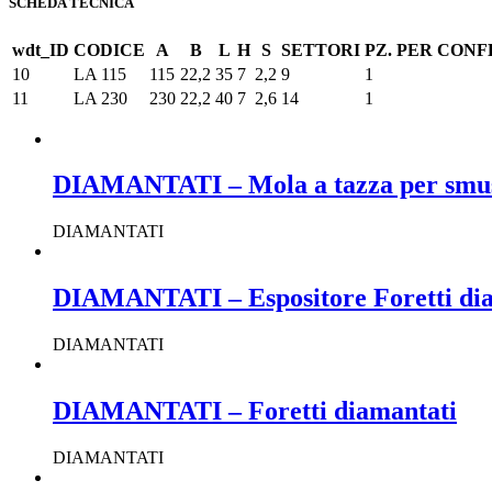
SCHEDA TECNICA
wdt_ID
CODICE
A
B
L
H
S
SETTORI
PZ. PER CONF
10
LA 115
115
22,2
35
7
2,2
9
1
11
LA 230
230
22,2
40
7
2,6
14
1
DIAMANTATI – Mola a tazza per smu
DIAMANTATI
DIAMANTATI – Espositore Foretti di
DIAMANTATI
DIAMANTATI – Foretti diamantati
DIAMANTATI