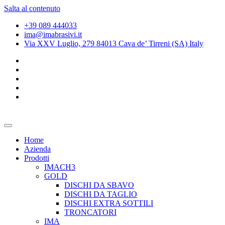
Salta al contenuto
+39 089 444033
ima@imabrasivi.it
Via XXV Luglio, 279 84013 Cava de’ Tirreni (SA) Italy
Home
Azienda
Prodotti
IMACH3
GOLD
DISCHI DA SBAVO
DISCHI DA TAGLIO
DISCHI EXTRA SOTTILI
TRONCATORI
IMA