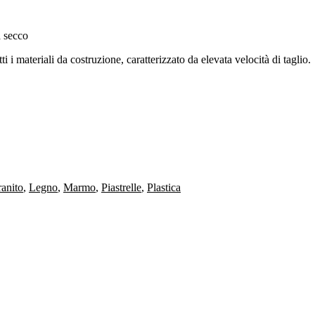
a secco
utti i materiali da costruzione, caratterizzato da elevata velocità di taglio.
anito
,
Legno
,
Marmo
,
Piastrelle
,
Plastica