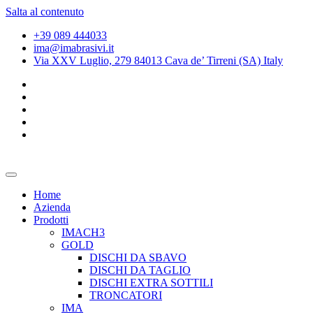
Salta al contenuto
+39 089 444033
ima@imabrasivi.it
Via XXV Luglio, 279 84013 Cava de’ Tirreni (SA) Italy
Home
Azienda
Prodotti
IMACH3
GOLD
DISCHI DA SBAVO
DISCHI DA TAGLIO
DISCHI EXTRA SOTTILI
TRONCATORI
IMA