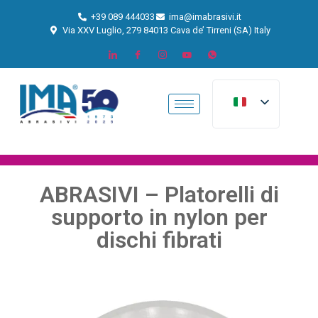
+39 089 444033
ima@imabrasivi.it
Via XXV Luglio, 279 84013 Cava de’ Tirreni (SA) Italy
ABRASIVI – Platorelli di
supporto in nylon per
dischi fibrati