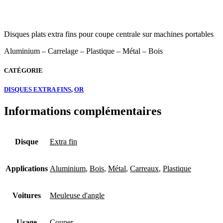
Disques plats extra fins pour coupe centrale sur machines portables
Aluminium – Carrelage – Plastique – Métal – Bois
CATÉGORIE
DISQUES EXTRA FINS
,
OR
Informations complémentaires
Disque
Extra fin
Applications
Aluminium
,
Bois
,
Métal
,
Carreaux
,
Plastique
Voitures
Meuleuse d'angle
Usage
Couper