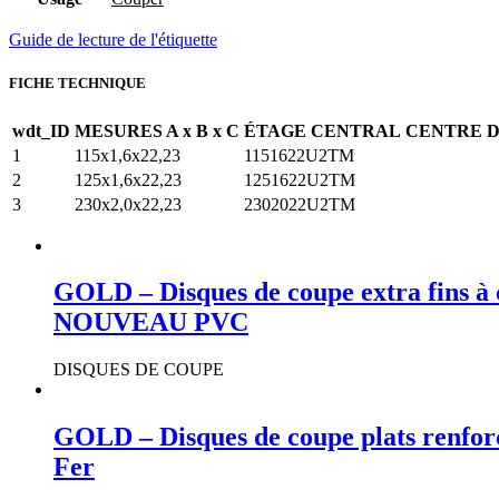
Guide de lecture de l'étiquette
FICHE TECHNIQUE
wdt_ID
MESURES A x B x C
ÉTAGE CENTRAL
CENTRE 
1
115x1,6x22,23
1151622U2TM
2
125x1,6x22,23
1251622U2TM
3
230x2,0x22,23
2302022U2TM
GOLD – Disques de coupe extra fins à 
NOUVEAU PVC
DISQUES DE COUPE
GOLD – Disques de coupe plats renforc
Fer