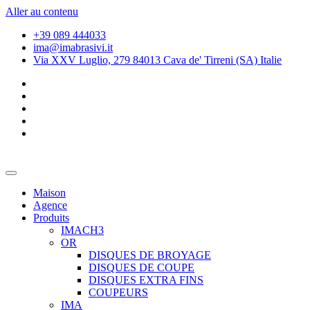
Aller au contenu
+39 089 444033
ima@imabrasivi.it
Via XXV Luglio, 279 84013 Cava de' Tirreni (SA) Italie
Maison
Agence
Produits
IMACH3
OR
DISQUES DE BROYAGE
DISQUES DE COUPE
DISQUES EXTRA FINS
COUPEURS
IMA