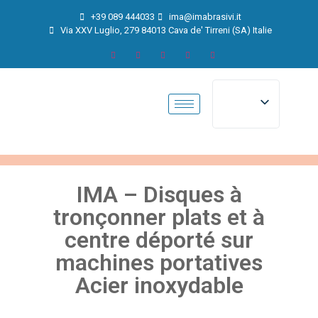
+39 089 444033
ima@imabrasivi.it
Via XXV Luglio, 279 84013 Cava de' Tirreni (SA) Italie
IMA – Disques à
tronçonner plats et à
centre déporté sur
machines portatives
Acier inoxydable