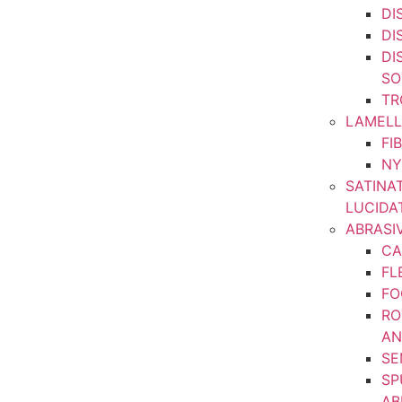
DI
DI
DI
SO
TR
LAMELL
FI
NY
SATINA
LUCIDA
ABRASIV
CA
FL
FO
RO
AN
SE
SP
AB