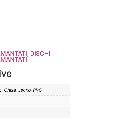
AMANTATI
,
DISCHI
AMANTATI
ive
o
,
Ghisa
,
Legno
,
PVC