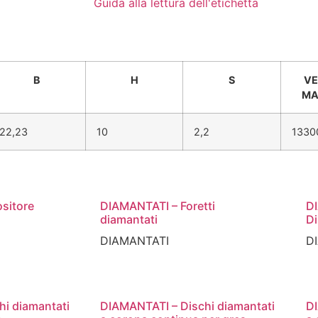
Guida alla lettura dell'etichetta
B
H
S
VE
MA
22,23
10
2,2
1330
sitore
DIAMANTATI – Foretti
D
diamantati
Di
DIAMANTATI
D
i diamantati
DIAMANTATI – Dischi diamantati
DI