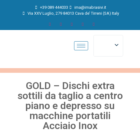
+39 089 444033
ima@imabrasivi.it
Via XXV Luglio, 279 84013 Cava de’ Tirreni (SA) Italy
GOLD – Dischi extra
sottili da taglio a centro
piano e depresso su
macchine portatili
Acciaio Inox