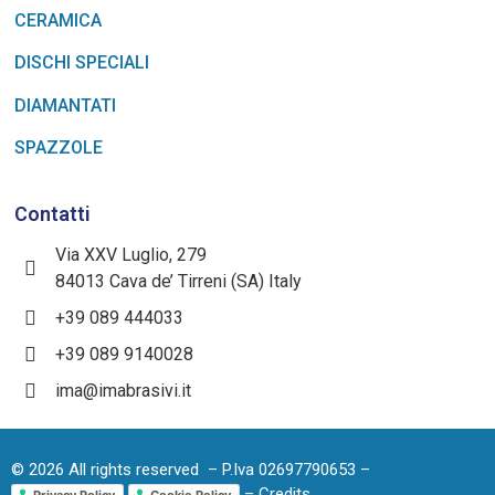
CERAMICA
DISCHI SPECIALI
DIAMANTATI
SPAZZOLE
Contatti
Via XXV Luglio, 279
84013 Cava de’ Tirreni (SA) Italy
+39 089 444033
+39 089 9140028
ima@imabrasivi.it
©
2026
All rights reserved – P.Iva 02697790653 –
– Credits
Privacy Policy
Cookie Policy